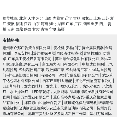
推荐城市:
北京
天津
河北
山西
内蒙古
辽宁
吉林
黑龙江
上海
江苏
浙
江
安徽
福建
江西
山东
河南
湖北
湖南
广东
广西
海南
重庆
四川
贵
州
云南
西藏
陕西
甘肃
青海
宁夏
新疆
友情链接:
惠州市众邦广告策划有限公司
|
安检机|安检门|手持金属探测器|金属
探测门|X光安检机|爆炸物探测器|危险液体检查仪|异物检测仪|防爆
罐-广东兵工安检设备有限公司
|
苏州顺金净化科技有限公司_风淋室
厂家_传递窗_净化工程
|
富阳精力阀门有限公司
|
中旭达自控阀门_气
动程控阀_气动程控阀厂家_程控阀厂家_气动球阀厂家-中旭达自控阀
门-浙江展旭德自控阀门有限公司
|
深圳市佛光照明有限公司
|
武汉利
荣达包装材料有限公司
|
石家庄皇明太阳能
|
河北三州物流有限公司
|
LED草坪灯，发光圆球灯，发光球，喷水玩具灯，防水小夜灯，泳池
灯，水上漂浮灯，LED景观灯，太阳能球-深圳市海粒子科技有限公司
官网
|
临沂万力置业有限公司
|
重庆高格家居-首页-重庆高格家居用
品有限公司
|
海口琼山区垒唯百货店
|
玻璃钢化粪池缠绕机|玻璃钢储
罐缠绕机|玻璃钢管道缠绕机-安丘市天鼎玻璃钢有限公司
|
杭州灯具
市场有限公司
|
池州市贵池区脉客多网络科技工作室
|
深圳万城国际