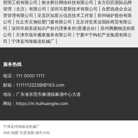
照明工程有限公司
|
衡水辉任网络科技有限公司
|
东方巨匠国际品牌
管理（北京）有限公司
|
深圳马普斯技术有限公司
|
合肥鼎鼎企业运
营管理有限公司
|
呈贡区知星云信息技术工作室
|
郑州锅炉股份有限
公司
|
任丘市京瀚铝塑门窗有限公司
|
北京诗安美业国际商贸有限公
司
|
深圳市易美诺知识产权代理事务所(普通合伙)
|
苏州腾鹏物流有限
公司
|
天津市瑞丰搬家服务有限公司
|
宁夏中宁枸杞产业集团有限公
司
|
宁津县鸿海输送机械厂
|
服务热线
电话：111 0000 1111
邮箱：1111112222@@163.com
地址：广东省东莞市麻涌镇麻涌中心大道
网站：https://m.huihuanglw.com
宁津县鸿海输送机械厂
XML地图
百度地图
城市分站