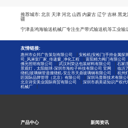
推荐城市:
北京
天津
河北
山西
内蒙古
辽宁
吉林
黑龙
疆
宁津县鸿海输送机械厂专注生产带式输送机等工业输
友情链接:
|
惠州市众邦广告策划有限公司
安检机|安检门|手持金属探
|
司_风淋室厂家_传递窗_净化工程
富阳精力阀门有限公司
|
|
佛光照明有限公司
武汉利荣达包装材料有限公司
石家
|
景观灯，太阳能球-深圳市海粒子科技有限公司 官网
临沂
|
绕机|玻璃钢管道缠绕机-安丘市天鼎玻璃钢有限公司
杭州
|
匠国际品牌管理（北京）有限公司
深圳马普斯技术有限公
|
北京诗安美业国际商贸有限公司
深圳市易美诺知识产权代理
|
机械厂
产品中心
新闻资讯