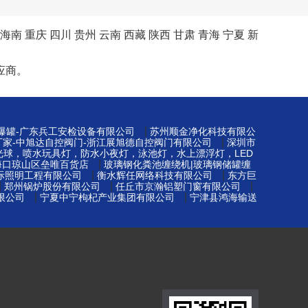
海南
重庆
四川
贵州
云南
西藏
陕西
甘肃
青海
宁夏
新
应商。
|
防爆罐-广东兵工安检设备有限公司
苏州顺金净化科技有限公
|
厂家-中旭达自控阀门-浙江展旭德自控阀门有限公司
深圳市
光球，喷水玩具灯，防水小夜灯，泳池灯，水上漂浮灯，LED
|
海口琼山区垒唯百货店
玻璃钢化粪池缠绕机|玻璃钢储罐缠
|
|
际照明工程有限公司
衡水辉任网络科技有限公司
东方巨
|
|
|
郑州锅炉股份有限公司
任丘市京瀚铝塑门窗有限公司
|
|
限公司
宁夏中宁枸杞产业集团有限公司
宁津县鸿海输送