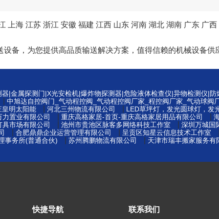
江
上海
江苏
浙江
安徽
福建
江西
山东
河南
湖北
湖南
广东
广西
送设备，为您提供高品质输送解决方案，值得信赖的机械设备供
测器|金属探测门|X光安检机|爆炸物探测器|危险液体检查仪|异物检测仪|
|
中旭达自控阀门_气动程控阀_气动程控阀厂家_程控阀厂家_气动球阀
|
|
庄皇明太阳能
河北三州物流有限公司
LED草坪灯，发光圆球灯，发
|
|
万力置业有限公司
重庆高格家居-首页-重庆高格家居用品有限公司
|
|
灯具市场有限公司
池州市贵池区脉客多网络科技工作室
深圳万城国
|
|
司
合肥鼎鼎企业运营管理有限公司
呈贡区知星云信息技术工作室
|
|
事务所(普通合伙)
苏州腾鹏物流有限公司
天津市瑞丰搬家服务有
快捷导航
联系我们