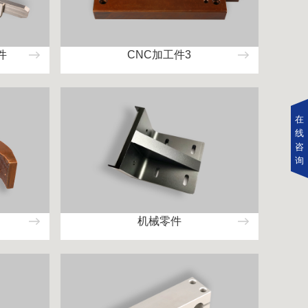
件
CNC加工件3
在
线
咨
询
机械零件