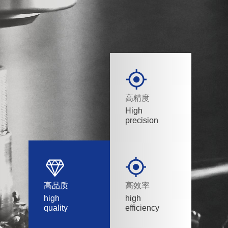
高精度
High
precision
高品质
高效率
high
high
quality
efficiency