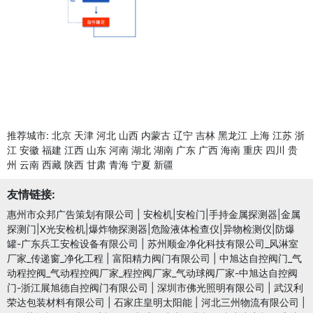
推荐城市:
北京
天津
河北
山西
内蒙古
辽宁
吉林
黑龙江
上海
江苏
浙
江
安徽
福建
江西
山东
河南
湖北
湖南
广东
广西
海南
重庆
四川
贵
州
云南
西藏
陕西
甘肃
青海
宁夏
新疆
友情链接:
惠州市众邦广告策划有限公司
|
安检机|安检门|手持金属探测器|金属
探测门|X光安检机|爆炸物探测器|危险液体检查仪|异物检测仪|防爆
罐-广东兵工安检设备有限公司
|
苏州顺金净化科技有限公司_风淋室
厂家_传递窗_净化工程
|
富阳精力阀门有限公司
|
中旭达自控阀门_气
动程控阀_气动程控阀厂家_程控阀厂家_气动球阀厂家-中旭达自控阀
门-浙江展旭德自控阀门有限公司
|
深圳市佛光照明有限公司
|
武汉利
荣达包装材料有限公司
|
石家庄皇明太阳能
|
河北三州物流有限公司
|