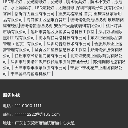
LED草坪灯，发光圆球灯，发光球，喷水玩具灯，防水小夜灯，泳池
灯，水上漂浮灯，LED景观灯，太阳能球-深圳市海粒子科技有限公司
官网
|
临沂万力置业有限公司
|
重庆高格家居-首页-重庆高格家居用
品有限公司
|
海口琼山区垒唯百货店
|
玻璃钢化粪池缠绕机|玻璃钢储
罐缠绕机|玻璃钢管道缠绕机-安丘市天鼎玻璃钢有限公司
|
杭州灯具
市场有限公司
|
池州市贵池区脉客多网络科技工作室
|
深圳万城国际
照明工程有限公司
|
衡水辉任网络科技有限公司
|
东方巨匠国际品牌
管理（北京）有限公司
|
深圳马普斯技术有限公司
|
合肥鼎鼎企业运
营管理有限公司
|
呈贡区知星云信息技术工作室
|
郑州锅炉股份有限
公司
|
任丘市京瀚铝塑门窗有限公司
|
北京诗安美业国际商贸有限公
司
|
深圳市易美诺知识产权代理事务所(普通合伙)
|
苏州腾鹏物流有限
公司
|
天津市瑞丰搬家服务有限公司
|
宁夏中宁枸杞产业集团有限公
司
|
宁津县鸿海输送机械厂
|
服务热线
电话：111 0000 1111
邮箱：1111112222@@163.com
地址：广东省东莞市麻涌镇麻涌中心大道