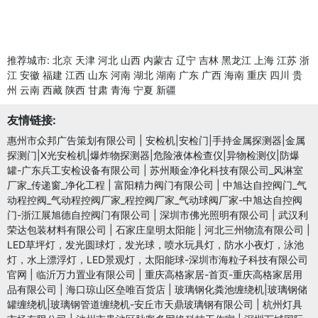
推荐城市:
北京
天津
河北
山西
内蒙古
辽宁
吉林
黑龙江
上海
江苏
浙
江
安徽
福建
江西
山东
河南
湖北
湖南
广东
广西
海南
重庆
四川
贵
州
云南
西藏
陕西
甘肃
青海
宁夏
新疆
友情链接:
惠州市众邦广告策划有限公司
|
安检机|安检门|手持金属探测器|金属
探测门|X光安检机|爆炸物探测器|危险液体检查仪|异物检测仪|防爆
罐-广东兵工安检设备有限公司
|
苏州顺金净化科技有限公司_风淋室
厂家_传递窗_净化工程
|
富阳精力阀门有限公司
|
中旭达自控阀门_气
动程控阀_气动程控阀厂家_程控阀厂家_气动球阀厂家-中旭达自控阀
门-浙江展旭德自控阀门有限公司
|
深圳市佛光照明有限公司
|
武汉利
荣达包装材料有限公司
|
石家庄皇明太阳能
|
河北三州物流有限公司
|
LED草坪灯，发光圆球灯，发光球，喷水玩具灯，防水小夜灯，泳池
灯，水上漂浮灯，LED景观灯，太阳能球-深圳市海粒子科技有限公司
官网
|
临沂万力置业有限公司
|
重庆高格家居-首页-重庆高格家居用
品有限公司
|
海口琼山区垒唯百货店
|
玻璃钢化粪池缠绕机|玻璃钢储
罐缠绕机|玻璃钢管道缠绕机-安丘市天鼎玻璃钢有限公司
|
杭州灯具