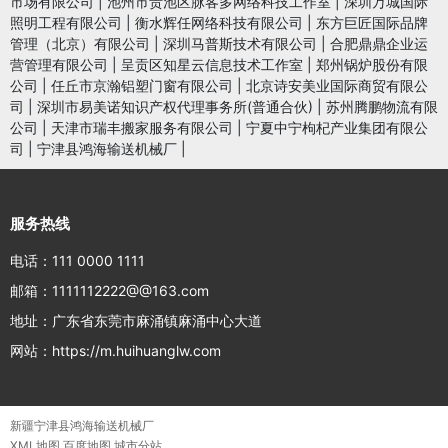
市场有限公司
|
池州市贵池区脉客多网络科技工作室
|
深圳万城国际
照明工程有限公司
|
衡水辉任网络科技有限公司
|
东方巨匠国际品牌
管理（北京）有限公司
|
深圳马普斯技术有限公司
|
合肥鼎鼎企业运
营管理有限公司
|
呈贡区知星云信息技术工作室
|
郑州锅炉股份有限
公司
|
任丘市京瀚铝塑门窗有限公司
|
北京诗安美业国际商贸有限公
司
|
深圳市易美诺知识产权代理事务所(普通合伙)
|
苏州腾鹏物流有限
公司
|
天津市瑞丰搬家服务有限公司
|
宁夏中宁枸杞产业集团有限公
司
|
宁津县鸿海输送机械厂
|
服务热线
电话：111 0000 1111
邮箱：1111112222@@163.com
地址：广东省东莞市麻涌镇麻涌中心大道
网站：https://m.huihuanglw.com
新疆宁津县鸿海输送机械厂
XML地图
百度地图
城市分站