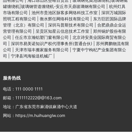
品有限公司
|
海口琼山区垒唯百货店
|
玻璃钢化粪池缠绕机|玻璃钢储
罐缠绕机|玻璃钢管道缠绕机-安丘市天鼎玻璃钢有限公司
|
杭州灯具
市场有限公司
|
池州市贵池区脉客多网络科技工作室
|
深圳万城国际
照明工程有限公司
|
衡水辉任网络科技有限公司
|
东方巨匠国际品牌
管理（北京）有限公司
|
深圳马普斯技术有限公司
|
合肥鼎鼎企业运
营管理有限公司
|
呈贡区知星云信息技术工作室
|
郑州锅炉股份有限
公司
|
任丘市京瀚铝塑门窗有限公司
|
北京诗安美业国际商贸有限公
司
|
深圳市易美诺知识产权代理事务所(普通合伙)
|
苏州腾鹏物流有限
公司
|
天津市瑞丰搬家服务有限公司
|
宁夏中宁枸杞产业集团有限公
司
|
宁津县鸿海输送机械厂
|
服务热线
电话：111 0000 1111
邮箱：1111112222@@163.com
地址：广东省东莞市麻涌镇麻涌中心大道
网站：https://m.huihuanglw.com