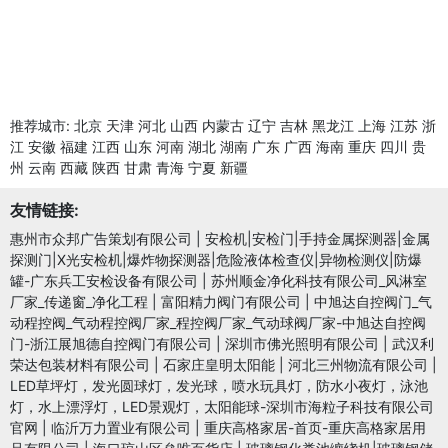
推荐城市:
北京
天津
河北
山西
内蒙古
辽宁
吉林
黑龙江
上海
江苏
浙
江
安徽
福建
江西
山东
河南
湖北
湖南
广东
广西
海南
重庆
四川
贵
州
云南
西藏
陕西
甘肃
青海
宁夏
新疆
友情链接:
惠州市众邦广告策划有限公司
|
安检机|安检门|手持金属探测器|金属
探测门|X光安检机|爆炸物探测器|危险液体检查仪|异物检测仪|防爆
罐-广东兵工安检设备有限公司
|
苏州顺金净化科技有限公司_风淋室
厂家_传递窗_净化工程
|
富阳精力阀门有限公司
|
中旭达自控阀门_气
动程控阀_气动程控阀厂家_程控阀厂家_气动球阀厂家-中旭达自控阀
门-浙江展旭德自控阀门有限公司
|
深圳市佛光照明有限公司
|
武汉利
荣达包装材料有限公司
|
石家庄皇明太阳能
|
河北三州物流有限公司
|
LED草坪灯，发光圆球灯，发光球，喷水玩具灯，防水小夜灯，泳池
灯，水上漂浮灯，LED景观灯，太阳能球-深圳市海粒子科技有限公司
官网
|
临沂万力置业有限公司
|
重庆高格家居-首页-重庆高格家居用