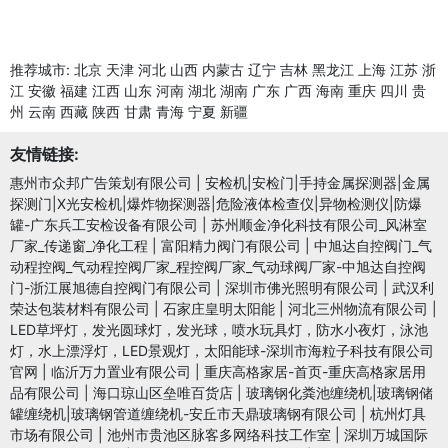
推荐城市:
北京
天津
河北
山西
内蒙古
辽宁
吉林
黑龙江
上海
江苏
浙
江
安徽
福建
江西
山东
河南
湖北
湖南
广东
广西
海南
重庆
四川
贵
州
云南
西藏
陕西
甘肃
青海
宁夏
新疆
友情链接:
惠州市众邦广告策划有限公司
|
安检机|安检门|手持金属探测器|金属
探测门|X光安检机|爆炸物探测器|危险液体检查仪|异物检测仪|防爆
罐-广东兵工安检设备有限公司
|
苏州顺金净化科技有限公司_风淋室
厂家_传递窗_净化工程
|
富阳精力阀门有限公司
|
中旭达自控阀门_气
动程控阀_气动程控阀厂家_程控阀厂家_气动球阀厂家-中旭达自控阀
门-浙江展旭德自控阀门有限公司
|
深圳市佛光照明有限公司
|
武汉利
荣达包装材料有限公司
|
石家庄皇明太阳能
|
河北三州物流有限公司
|
LED草坪灯，发光圆球灯，发光球，喷水玩具灯，防水小夜灯，泳池
灯，水上漂浮灯，LED景观灯，太阳能球-深圳市海粒子科技有限公司
官网
|
临沂万力置业有限公司
|
重庆高格家居-首页-重庆高格家居用
品有限公司
|
海口琼山区垒唯百货店
|
玻璃钢化粪池缠绕机|玻璃钢储
罐缠绕机|玻璃钢管道缠绕机-安丘市天鼎玻璃钢有限公司
|
杭州灯具
市场有限公司
|
池州市贵池区脉客多网络科技工作室
|
深圳万城国际