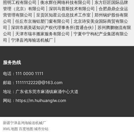
照明工程有限公司
|
衡水辉任网络科技有限公司
|
东方巨匠国际品牌
管理（北京）有限公司
|
深圳马普斯技术有限公司
|
合肥鼎鼎企业运
营管理有限公司
|
呈贡区知星云信息技术工作室
|
郑州锅炉股份有限
公司
|
任丘市京瀚铝塑门窗有限公司
|
北京诗安美业国际商贸有限公
司
|
深圳市易美诺知识产权代理事务所(普通合伙)
|
苏州腾鹏物流有限
公司
|
天津市瑞丰搬家服务有限公司
|
宁夏中宁枸杞产业集团有限公
司
|
宁津县鸿海输送机械厂
|
服务热线
电话：111 0000 1111
邮箱：1111112222@@163.com
地址：广东省东莞市麻涌镇麻涌中心大道
网站：https://m.huihuanglw.com
新疆宁津县鸿海输送机械厂
XML地图
百度地图
城市分站