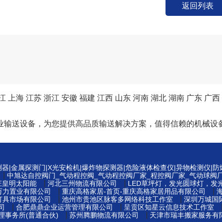
返回列表
江
上海
江苏
浙江
安徽
福建
江西
山东
河南
湖北
湖南
广东
广西
业输送设备，为您提供高品质输送解决方案，值得信赖的机械设
测器|金属探测门|X光安检机|爆炸物探测器|危险液体检查仪|异物检测仪|
|
中旭达自控阀门_气动程控阀_气动程控阀厂家_程控阀厂家_气动球阀
|
|
庄皇明太阳能
河北三州物流有限公司
LED草坪灯，发光圆球灯，发
|
|
万力置业有限公司
重庆高格家居-首页-重庆高格家居用品有限公司
|
|
灯具市场有限公司
池州市贵池区脉客多网络科技工作室
深圳万城国
|
|
司
合肥鼎鼎企业运营管理有限公司
呈贡区知星云信息技术工作室
|
|
事务所(普通合伙)
苏州腾鹏物流有限公司
天津市瑞丰搬家服务有