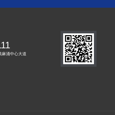
111
镇麻涌中心大道