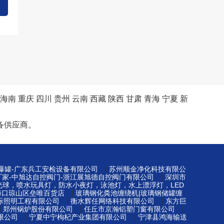
海南
重庆
四川
贵州
云南
西藏
陕西
甘肃
青海
宁夏
新
备供应商。
|
防爆罐-广东兵工安检设备有限公司
苏州顺金净化科技有限公
|
厂家-中旭达自控阀门-浙江展旭德自控阀门有限公司
深圳市
光球，喷水玩具灯，防水小夜灯，泳池灯，水上漂浮灯，LED
|
海口琼山区垒唯百货店
玻璃钢化粪池缠绕机|玻璃钢储罐缠
|
|
际照明工程有限公司
衡水辉任网络科技有限公司
东方巨
|
|
|
郑州锅炉股份有限公司
任丘市京瀚铝塑门窗有限公司
|
|
限公司
宁夏中宁枸杞产业集团有限公司
宁津县鸿海输送