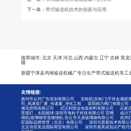
下一条：
带式输送机技术的创新与应用
推荐城市:
北京
天津
河北
山西
内蒙古
辽宁
吉林
黑龙
疆
新疆宁津县鸿海输送机械厂专注生产带式输送机等工
友情链接:
|
惠州市众邦广告策划有限公司
安检机|安检门|手持金属探
|
司_风淋室厂家_传递窗_净化工程
富阳精力阀门有限公司
|
|
佛光照明有限公司
武汉利荣达包装材料有限公司
石家
|
景观灯，太阳能球-深圳市海粒子科技有限公司 官网
临沂
|
绕机|玻璃钢管道缠绕机-安丘市天鼎玻璃钢有限公司
杭州
|
匠国际品牌管理（北京）有限公司
深圳马普斯技术有限公
|
北京诗安美业国际商贸有限公司
深圳市易美诺知识产权代理